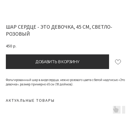
ШАР СЕРДЦЕ - ЭТО ДЕВОЧКА, 45 СМ, СВЕТЛО-
РОЗОВЫЙ
450
р.
ДОБАВИТЬ В КОРЗИНУ
Фольгированный шар в виде сердца, нежно-розового цвета с белой надписью «Это
девочка», размер примерно 45 см (18 дюймов).
АКТУАЛЬНЫЕ ТОВАРЫ