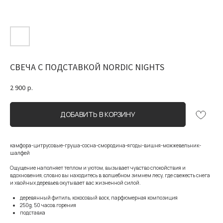
СВЕЧА С ПОДСТАВКОЙ NORDIC NIGHTS
2 900
р.
ДОБАВИТЬ В КОРЗИНУ
камфора-цитрусовые-груша-сосна-смородина-ягоды-вишня-можжевельник-
шалфей
Ощущение наполняет теплом и уютом, вызывает чувство спокойствия и
вдохновения, словно вы находитесь в волшебном зимнем лесу, где свежесть снега
и хвойных деревьев окутывает вас жизненной силой.
деревянный фитиль, кокосовый воск, парфюмерная композиция
250g, 50 часов горения
подставка