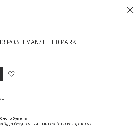
З РОЗЫ MANSFIELD PARK
5 шт
ебного букета
а будет безупречным — мы позаботились о деталях.