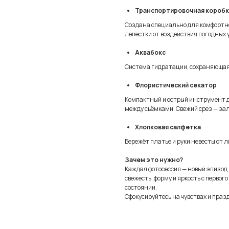
Транспортировочная коробка
Создана специально для комфортной
лепестки от воздействия погодных 
Аквабокс
Система гидратации, сохраняющая 
Флористический секатор
Компактный и острый инструмент дл
между съёмками. Свежий срез — зало
Хлопковая салфетка
Бережёт платье и руки невесты от л
Зачем это нужно?
Каждая фотосессия — новый эпизод 
свежесть, форму и яркость с первого
состоянии.
Сфокусируйтесь на чувствах и празд