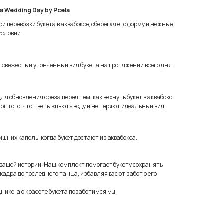
 Wedding Day by Pcela
 перевозки букета в аквабоксе, оберегая его форму и нежные
условий.
свежесть и утончённый вид букета на протяжении всего дня.
я обновления среза перед тем, как вернуть букет в аквабокс
г того, что цветы «пьют» воду и не теряют идеальный вид.
ишних капель, когда букет достают из аквабокса.
вашей истории. Наш комплект помогает букету сохранять
 кадра до последнего танца, избавляя вас от забот о его
нике, а о красоте букета позаботимся мы.